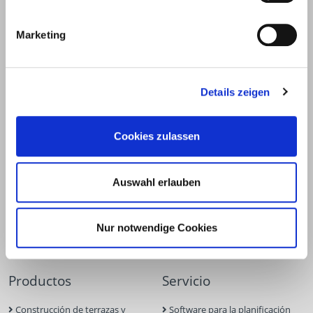
E.u.r.o.Tec GmbH
Marketing
Unter dem Hofe 5
58099 Hagen
+49 2331 6245-0
Details zeigen
+49 2331 6245-200
info@eurotec.team
Cookies zulassen
Auswahl erlauben
Nur notwendige Cookies
Productos
Servicio
Construcción de terrazas y
Software para la planificación