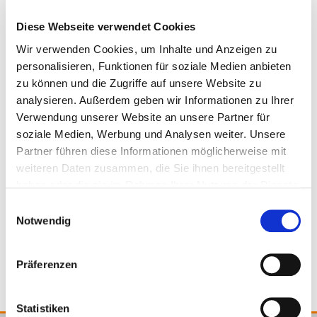
Instrucciones de montaje
Ø 6 mm (profundidad de empotramiento mín. de 50
Diese Webseite verwendet Cookies
mm)
Wir verwenden Cookies, um Inhalte und Anzeigen zu
Fijación al soporte con tornillos de cabeza plana o
personalisieren, Funktionen für soziale Medien anbieten
Panhead de Ø 4 x 30 mm
zu können und die Zugriffe auf unsere Website zu
Barra de bloqueo en el alojamiento del tornillo para
analysieren. Außerdem geben wir Informationen zu Ihrer
su ajuste
954223
30 x 50 mm
Verwendung unserer Website an unsere Partner für
soziale Medien, Werbung und Analysen weiter. Unsere
Material
Partner führen diese Informationen möglicherweise mit
Poliamida resistente reforzada con fibra de vidrio
Poliamida resistente reforzada con fibra de
weiteren Daten zusammen, die Sie ihnen bereitgestellt
vidrio
haben oder die sie im Rahmen Ihrer Nutzung der Dienste
gesammelt haben.
Einwilligungsauswahl
Notwendig
100
954223
Präferenzen
Statistiken