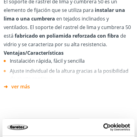
El soporte de rastrel de lima y cumbrera 50 es un
elemento de fijación que se utiliza para
instalar una
lima o una cumbrera
en tejados inclinados y
ventilados. El soporte del rastrel de lima y cumbrera 50
está
fabricado en poliamida reforzada con fibra
de
vidrio y se caracteriza por su alta resistencia.
Ventajas/Características
Instalación rápida, fácil y sencilla
Ajuste individual de la altura gracias a la posibilidad
de ajuste continuo
ver más
Aplicación flexible gracias a las longitudes variables
de los tornillos
Alta resistencia a la radiación UV y a la intemperie
Para listones de tejado planos 30/50 o listones de
tejado verticales 40/60
Hoja de datos del producto
Fijación a la viga con tornillo de cabeza avellanada de