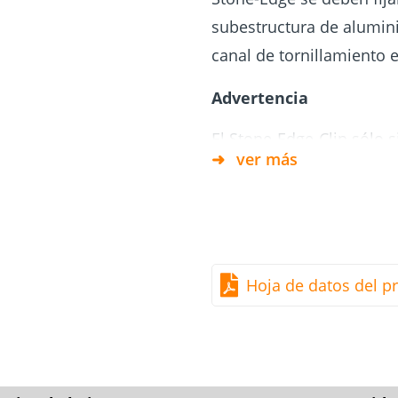
subestructura de alumini
 tornillos
canal de tornillamiento e
ara
Cimientos
y
Tejado y fachada
atornillados
ía
Advertencia
El Stone-Edge-Clip sólo s
ver más
de las losas de piedra. D
sirve como estructura po
*En el suministro se inclu
Hoja de datos del p