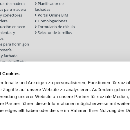
uras de madera
Planificador de
los para madera
fachadas
 y conectores
Portal Online BIM
dera
Homologaciones
ucción en seco
Formulario de cálculo
ientas y
Selector de tornillos
os
es para hormigón
stería
 y fachada
tos atornillados
t Cookies
 Inhalte und Anzeigen zu personalisieren, Funktionen für sozia
e Zugriffe auf unsere Website zu analysieren. Außerdem geben w
rwendung unserer Website an unsere Partner für soziale Medien
re Partner führen diese Informationen möglicherweise mit weite
ereitgestellt haben oder die sie im Rahmen Ihrer Nutzung der D