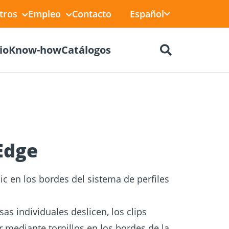
Español
tros
Empleo
Contacto
io
Know-how
Catálogos
Edge
ectores
e BIM
Homologaciones
Construcción en seco
a
ic en los bordes del sistema de perfiles
sas individuales deslicen, los clips
r mediante tornillos en los bordes de la