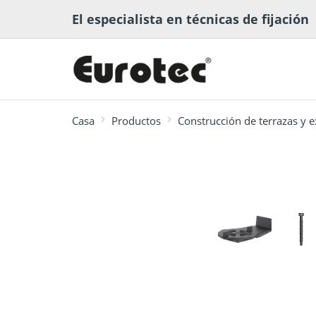
El especialista en técnicas de fijación
Casa
Productos
Construcción de terrazas y e
más buscado
❮
Software para la
Biblioteca
Conectores
Software d
Recomenda
Construcción de
planificación
multimedia
Estructura
ECS
fijación
terrazas y exteriores
madera