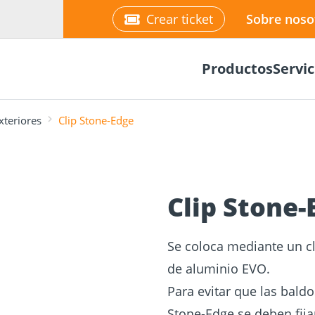
Crear ticket
Sobre noso
Productos
Servic
xteriores
Clip Stone-Edge
❯
Clip Stone-
 para
e cálculo
ciones de
Planificador de
Tornillos para
Placas y con
Portal Onlin
s de
fachadas
madera
para mader
Se coloca mediante un cl
NUEVO
de aluminio EVO.
Para evitar que las baldo
Stone-Edge se deben fija