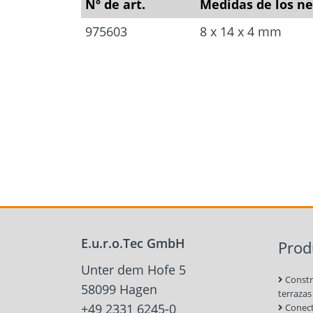
Nº de art.
Medidas de los ne
975603
8 x 14 x 4 mm
E.u.r.o.Tec GmbH
Prod
Unter dem Hofe 5
Constr
58099 Hagen
terrazas
+49 2331 6245-0
Conect