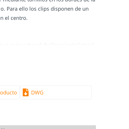
o. Para ello los clips disponen de un
n el centro.
irve para evitar el deslizamiento lateral
ebido al efecto de brazo de palanca, no
rtante contra cargas mecánicas.
ye un tornillo por clip.
roducto
DWG