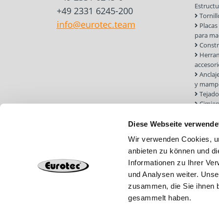
Estruct
+49 2331 6245-200
Tornil
info@eurotec.team
Placas
para ma
Constr
Herram
accesori
Anclaj
y mampo
Tejado
Cimien
Diese Webseite verwende
Wir verwenden Cookies, um
anbieten zu können und di
Informationen zu Ihrer Ve
und Analysen weiter. Unse
zusammen, die Sie ihnen b
gesammelt haben.