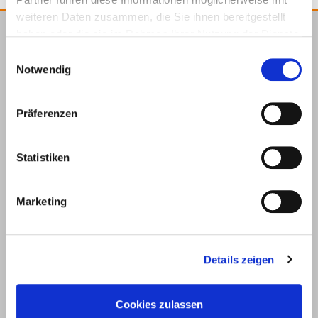
weiteren Daten zusammen, die Sie ihnen bereitgestellt
haben oder die sie im Rahmen Ihrer Nutzung der Dienste
E.u.r.o.Tec GmbH
gesammelt haben.
Einwilligungsauswahl
Unter dem Hofe 5
Notwendig
58099 Hagen
+49 2331 6245-0
Präferenzen
+49 2331 6245-200
info@eurotec.team
Statistiken
Marketing
Details zeigen
Productos
Servicio
Cookies zulassen