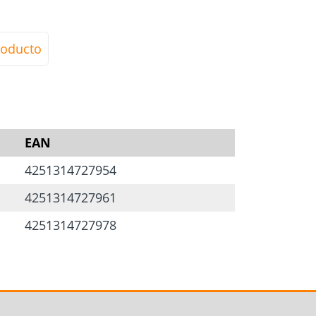
roducto
EAN
4251314727954
4251314727961
4251314727978