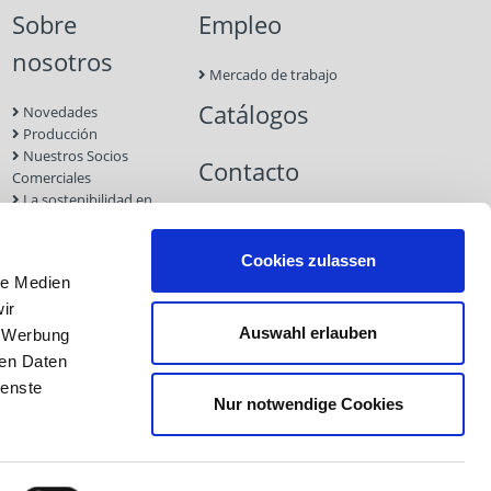
Sobre
Empleo
nosotros
Mercado de trabajo
Catálogos
Novedades
Producción
Nuestros Socios
Contacto
Comerciales
La sostenibilidad en
Eurotec
Ferias
Cookies zulassen
le Medien
ir
Auswahl erlauben
, Werbung
ren Daten
ienste
Nur notwendige Cookies