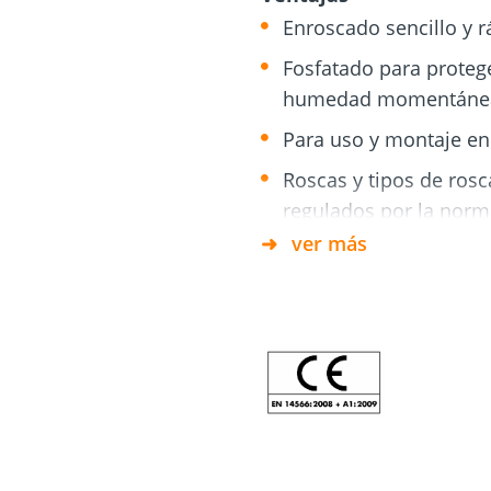
 tornillos
ara
Cimientos
Enroscado sencillo y r
y
Tejado y fachada
atornillados
ía
Fosfatado para protege
humedad momentáne
Para uso y montaje en
Roscas y tipos de rosc
regulados por la nor
ver más