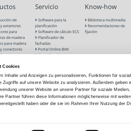
uctos
Servicio
Know-how
ucción de
Software para la
Biblioteca multimedia
 y exteriores
planificación
Recomendaciones de
ores para
Software de cálculo ECS
fijación
uras de madera
Planificador de
los para madera
fachadas
 y conectores
Portal Online BIM
dera
Homologaciones
ucción en seco
Formulario de cálculo
t Cookies
ientas y
Selector de tornillos
os
 Inhalte und Anzeigen zu personalisieren, Funktionen für sozia
es para hormigón
e Zugriffe auf unsere Website zu analysieren. Außerdem geben w
stería
rwendung unserer Website an unsere Partner für soziale Medien
 y fachada
tos atornillados
re Partner führen diese Informationen möglicherweise mit weite
ereitgestellt haben oder die sie im Rahmen Ihrer Nutzung der D