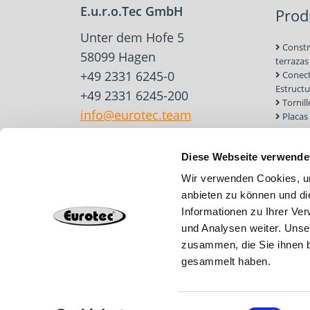
E.u.r.o.Tec GmbH
Prod
Unter dem Hofe 5
Constr
58099 Hagen
terrazas
+49 2331 6245-0
Conect
Estruct
+49 2331 6245-200
Tornil
info@eurotec.team
Placas
para ma
Constr
Diese Webseite verwende
Herram
accesori
Wir verwenden Cookies, um
Anclaj
anbieten zu können und di
y mampo
Informationen zu Ihrer Ve
Tejado
Cimien
und Analysen weiter. Unse
zusammen, die Sie ihnen b
gesammelt haben.
Einwilligungsauswahl