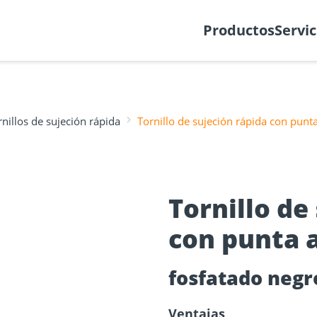
Crear ticket
Sobre noso
Productos
Servic
rnillos de sujeción rápida
Tornillo de sujeción rápida con punt
 para
e cálculo
ciones de
Planificador de
Tornillos para
Placas y con
Portal Onlin
s de
fachadas
Tornillo de
madera
para mader
con punta 
NUEVO
fosfatado negr
Ventajas