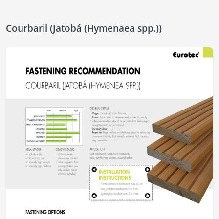
Courbaril (Jatobá (Hymenaea spp.))