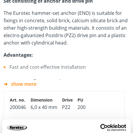
Set consisting of anchor and drive pin
The Eurotec hammer-set anchor (END) is suitable for
fixings in concrete, solid brick, calcium silicate brick and
other high-strength building materials. It consists of an
electro-galvanized Pozidriv (PZ2) drive pin and a plastic
anchor with cylindrical head.
Advantages:
Fast and cost-effective installation
Time-saving thanks to pre-assembled drive screw
show more
Particularly suitable for applications with timber and
lightweight profiles
Removable due to Pozidriv drive
200046
6,0 x 40 mm
PZ2
200
4064827995969