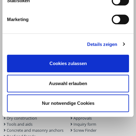
Statistiken
Marketing
Details zeigen
Cookies zulassen
Products
Service
Auswahl erlauben
Deck construction and
Deck software
landscaping
ECS calculation program
Timber engineering
Façade planner
Nur notwendige Cookies
Wood construction screws
Solar Planner
Wood connectors
BIM Portal
Dry construction
Approvals
Tools and aids
Inquiry form
Concrete and masonry anchors
Screw Finder