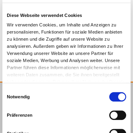
Diese Webseite verwendet Cookies
Wir verwenden Cookies, um Inhalte und Anzeigen zu
200047
6,0 x 60 mm
PZ2
200
personalisieren, Funktionen für soziale Medien anbieten
zu können und die Zugriffe auf unsere Website zu
analysieren. Außerdem geben wir Informationen zu Ihrer
4064827995976
Verwendung unserer Website an unsere Partner für
soziale Medien, Werbung und Analysen weiter. Unsere
Partner führen diese Informationen möglicherweise mit
weiteren Daten zusammen, die Sie ihnen bereitgestellt
haben oder die sie im Rahmen Ihrer Nutzung der Dienste
gesammelt haben.
Einwilligungsauswahl
E.u.r.o.Tec GmbH
Notwendig
Unter
58099
+49 2331
+49 2331
info@eurotec.team
dem
Hagen
6245-0
6245-200
Präferenzen
Hofe 5