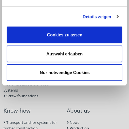
Details zeigen
Products
Service
Deck construction and
Deck software
Cookies zulassen
landscaping
ECS calculation program
Timber engineering
Façade planner
Wood construction screws
Solar Planner
Auswahl erlauben
Wood connectors
BIM Portal
Dry construction
Approvals
Tools and aids
Inquiry form
Nur notwendige Cookies
Concrete and masonry anchors
Screw Finder
Roof and facade
Solar Module Installation
Systems
Screw foundations
Know-how
About us
Transport anchor systems for
News
timber construction
Production