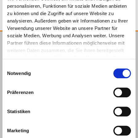
personalisieren, Funktionen für soziale Medien anbieten
zu können und die Zugriffe auf unsere Website zu
analysieren. Außerdem geben wir Informationen zu Ihrer
Verwendung unserer Website an unsere Partner für
soziale Medien, Werbung und Analysen weiter. Unsere
Partner führen diese Informationen möglicherweise mit
E.u.r.o.Tec GmbH
weiteren Daten zusammen, die Sie ihnen bereitgestellt
Unter
58099
+49 2331
+49 2331
info@eurotec.team
haben oder die sie im Rahmen Ihrer Nutzung der Dienste
dem
Hagen
6245-0
6245-200
gesammelt haben.
Einwilligungsauswahl
Hofe 5
Notwendig
Präferenzen
Statistiken
Marketing