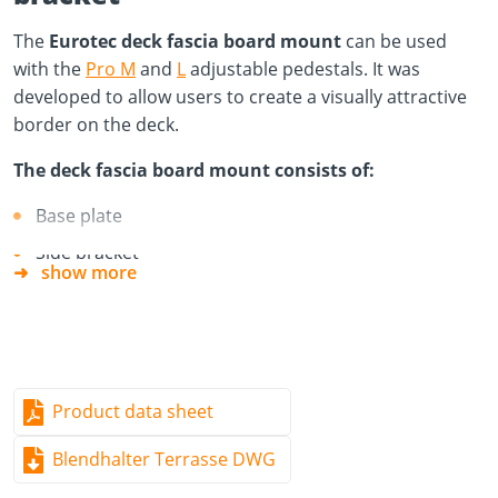
The
Eurotec deck fascia board mount
can be used
with the
Pro M
and
L
adjustable pedestals. It was
developed to allow users to create a visually attractive
border on the deck.
The deck fascia board mount consists of:
Base plate
Side bracket
show more
Contents:
Deck fascia board mount
Incl. base plate
Product data sheet
Incl. Clip and Fix-Clip
Incl. one screw per adapter (Thermofix TX20 4,2 x 22
Blendhalter Terrasse DWG
mm)