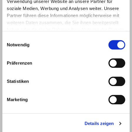
Verwendung unserer Website an unsere Partner für
Unter
58099
+49 2331
+49 2331
info@eurotec.team
soziale Medien, Werbung und Analysen weiter. Unsere
dem
Hagen
6245-0
6245-200
Partner führen diese Informationen möglicherweise mit
Hofe 5
weiteren Daten zusammen, die Sie ihnen bereitgestellt
haben oder die sie im Rahmen Ihrer Nutzung der Dienste
gesammelt haben.
Einwilligungsauswahl
Notwendig
Präferenzen
Statistiken
Marketing
Products
Service
Deck construction and
Deck software
landscaping
ECS calculation program
Details zeigen
Timber engineering
Façade planner