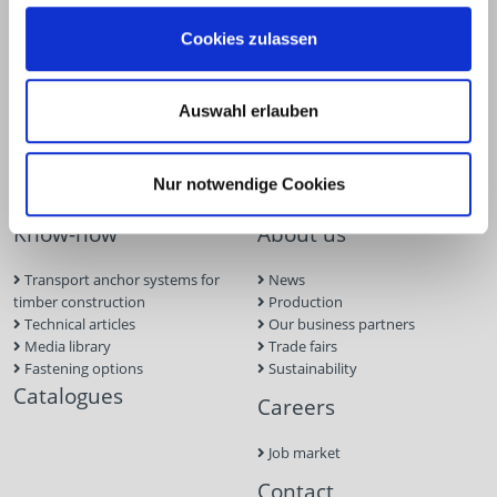
Wood construction screws
Solar Planner
Wood connectors
BIM Portal
Cookies zulassen
Dry construction
Approvals
Tools and aids
Inquiry form
Concrete and masonry anchors
Screw Finder
Roof and facade
Auswahl erlauben
Solar Module Installation
Systems
Screw foundations
Nur notwendige Cookies
Know-how
About us
Transport anchor systems for
News
timber construction
Production
Technical articles
Our business partners
Media library
Trade fairs
Fastening options
Sustainability
Catalogues
Careers
Job market
Contact