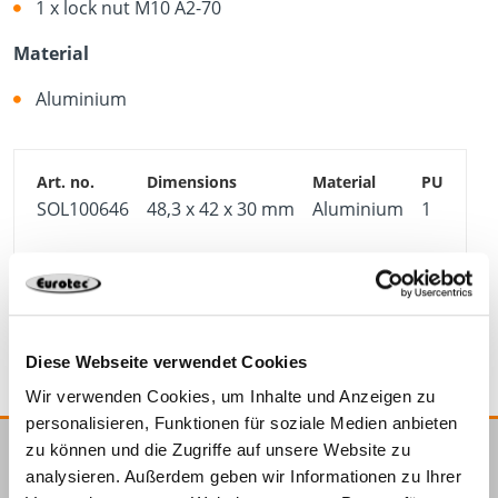
1 x lock nut M10 A2-70
Material
Aluminium
SOL100646
48,3 x 42 x 30 mm
Aluminium
1
4064827335291
Diese Webseite verwendet Cookies
Wir verwenden Cookies, um Inhalte und Anzeigen zu
personalisieren, Funktionen für soziale Medien anbieten
zu können und die Zugriffe auf unsere Website zu
E.u.r.o.Tec GmbH
analysieren. Außerdem geben wir Informationen zu Ihrer