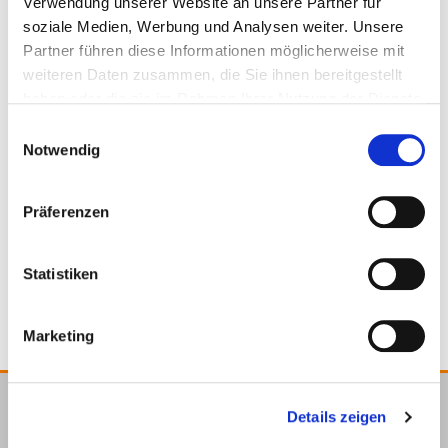
Verwendung unserer Website an unsere Partner für
Matching products
soziale Medien, Werbung und Analysen weiter. Unsere
Partner führen diese Informationen möglicherweise mit
weiteren Daten zusammen, die Sie ihnen bereitgestellt
haben oder die sie im Rahmen Ihrer Nutzung der Dienste
gesammelt haben.
Einwilligungsauswahl
Notwendig
Präferenzen
Aluminium profile
drilling screw
Statistiken
Marketing
Details zeigen
E.u.r.o.Tec GmbH