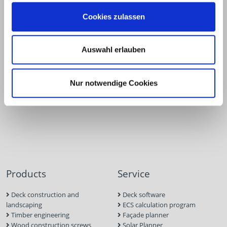
Unter
58099
+49 2331
+49 2331
info@eurotec.team
dem
Hagen
6245-0
6245-200
Cookies zulassen
Hofe 5
Auswahl erlauben
Nur notwendige Cookies
Products
Service
Deck construction and
Deck software
landscaping
ECS calculation program
Timber engineering
Façade planner
Wood construction screws
Solar Planner