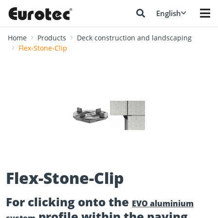
English
Home
Products
Deck construction and landscaping
Flex-Stone-Clip
❮
❯
Flex-Stone-Clip
For clicking onto the
EVO aluminium
profile within the paving.