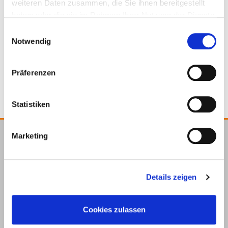
weiteren Daten zusammen, die Sie ihnen bereitgestellt
haben oder die sie im Rahmen Ihrer Nutzung der Dienste
111259
6,3 x 100 mm
100 Pieces
gesammelt haben.
Einwilligungsauswahl
Notwendig
4250207445838
Präferenzen
Statistiken
Marketing
E.u.r.o.Tec GmbH
Unter
58099
+49 2331
+49 2331
info@eurotec.team
dem
Hagen
6245-0
6245-200
Details zeigen
Hofe 5
Cookies zulassen