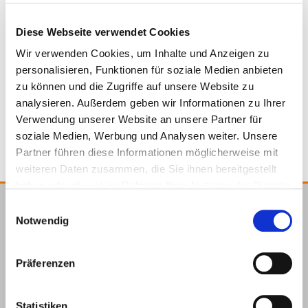
Diese Webseite verwendet Cookies
945319
0,5 x 20000 x 10 mm
5
Wir verwenden Cookies, um Inhalte und Anzeigen zu
personalisieren, Funktionen für soziale Medien anbieten
zu können und die Zugriffe auf unsere Website zu
4251314729866
analysieren. Außerdem geben wir Informationen zu Ihrer
Verwendung unserer Website an unsere Partner für
soziale Medien, Werbung und Analysen weiter. Unsere
Partner führen diese Informationen möglicherweise mit
weiteren Daten zusammen, die Sie ihnen bereitgestellt
haben oder die sie im Rahmen Ihrer Nutzung der Dienste
gesammelt haben.
Einwilligungsauswahl
E.u.r.o.Tec GmbH
Notwendig
Unter
58099
+49 2331
+49 2331
info@eurotec.team
dem
Hagen
6245-0
6245-200
Präferenzen
Hofe 5
Statistiken