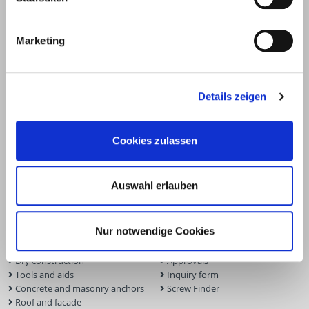
Marketing
Details zeigen
Cookies zulassen
Products
Service
Auswahl erlauben
Deck construction and
Deck software
landscaping
ECS calculation program
Timber engineering
Façade planner
Nur notwendige Cookies
Wood construction screws
Solar Planner
Wood connectors
BIM Portal
Dry construction
Approvals
Tools and aids
Inquiry form
Concrete and masonry anchors
Screw Finder
Roof and facade