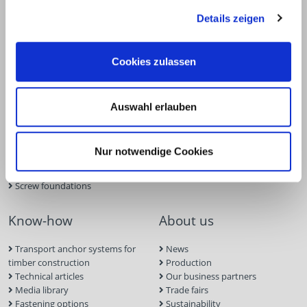
Products
Service
Details zeigen
Deck construction and
Deck software
landscaping
ECS calculation program
Cookies zulassen
Timber engineering
Façade planner
Wood construction screws
Solar Planner
Wood connectors
BIM Portal
Dry construction
Approvals
Auswahl erlauben
Tools and aids
Inquiry form
Concrete and masonry anchors
Screw Finder
Roof and facade
Nur notwendige Cookies
Solar Module Installation
Systems
Screw foundations
Know-how
About us
Transport anchor systems for
News
timber construction
Production
Technical articles
Our business partners
Media library
Trade fairs
Fastening options
Sustainability