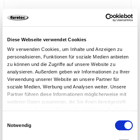
900693
4,3 x 60 mm
TX 20
250 Pieces
Diese Webseite verwendet Cookies
Wir verwenden Cookies, um Inhalte und Anzeigen zu
4251314715234
personalisieren, Funktionen für soziale Medien anbieten
zu können und die Zugriffe auf unsere Website zu
analysieren. Außerdem geben wir Informationen zu Ihrer
Verwendung unserer Website an unsere Partner für
900694
4,3 x 80 mm
TX 20
250 Pieces
soziale Medien, Werbung und Analysen weiter. Unsere
Partner führen diese Informationen möglicherweise mit
weiteren Daten zusammen, die Sie ihnen bereitgestellt
4251314715241
haben oder die sie im Rahmen Ihrer Nutzung der Dienste
gesammelt haben.
Einwilligungsauswahl
Notwendig