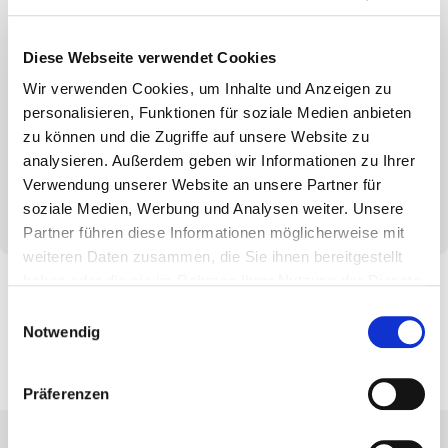
bring balance to patios!
Diese Webseite verwendet Cookies
GIANT adjustable feet are specially designed for
Wir verwenden Cookies, um Inhalte und Anzeigen zu
supporting heavy, large-format stone slabs or ceramic
personalisieren, Funktionen für soziale Medien anbieten
tiles. The four different versions can be adjusted from
zu können und die Zugriffe auf unsere Website zu
40 to 220 mm.
analysieren. Außerdem geben wir Informationen zu Ihrer
A pre-mounted impact sound insulation disc dampens
Verwendung unserer Website an unsere Partner für
impact sound on the terrace.
soziale Medien, Werbung und Analysen weiter. Unsere
Partner führen diese Informationen möglicherweise mit
weiteren Daten zusammen, die Sie ihnen bereitgestellt
haben oder die sie im Rahmen Ihrer Nutzung der Dienste
gesammelt haben.
Einwilligungsauswahl
Notwendig
Careers
Calculation
About us
Präferenzen