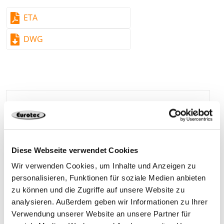
ETA
DWG
954056
Simply tie bar
95 x 88 x 65 mm
Diese Webseite verwendet Cookies
4 mm
25 Pieces
4251314707833
Wir verwenden Cookies, um Inhalte und Anzeigen zu
personalisieren, Funktionen für soziale Medien anbieten
zu können und die Zugriffe auf unsere Website zu
analysieren. Außerdem geben wir Informationen zu Ihrer
954057
Simply tie bar
135 x 88 x 65 mm
Verwendung unserer Website an unsere Partner für