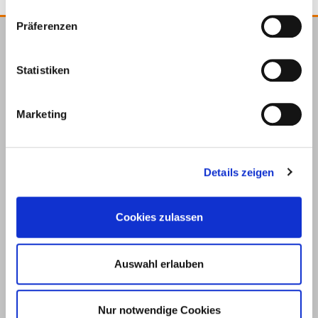
Präferenzen
E.u.r.o.Tec GmbH
Statistiken
Unter
58099
+49 2331
+49 2331
info@eurotec.team
dem
Hagen
6245-0
6245-200
Hofe 5
Marketing
Details zeigen
Cookies zulassen
Auswahl erlauben
Products
Service
Nur notwendige Cookies