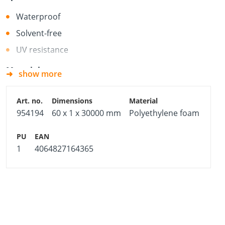
Waterproof
Solvent-free
UV resistance
Material
show more
Polyethylene foam
954194
60 x 1 x 30000 mm
Polyethylene foam
1
4064827164365