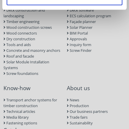
Deck construction and
Deck software
landscaping
ECS calculation program
Timber engineering
Façade planner
Wood construction screws
Solar Planner
Wood connectors
BIM Portal
Dry construction
Approvals
Tools and aids
Inquiry form
Concrete and masonry anchors
Screw Finder
Roof and facade
Solar Module Installation
Systems
Screw foundations
Know-how
About us
Transport anchor systems for
News
timber construction
Production
Technical articles
Our business partners
Media library
Trade fairs
Fastening options
Sustainability