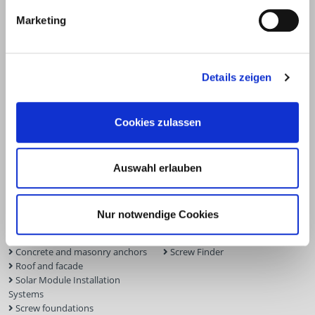
Marketing
Details zeigen
Products
Service
Cookies zulassen
Deck construction and
Deck software
landscaping
ECS calculation program
Auswahl erlauben
Timber engineering
Façade planner
Wood construction screws
Solar Planner
Wood connectors
BIM Portal
Nur notwendige Cookies
Dry construction
Approvals
Tools and aids
Inquiry form
Concrete and masonry anchors
Screw Finder
Roof and facade
Solar Module Installation
Systems
Screw foundations