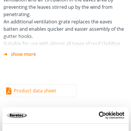
preventing the leaves stirred up by the wind from
penetrating.
An additional ventilation grate replaces the eaves
batten and enables quicker and easier assembly of the
gutter hooks.
Suitable for use with almost all types of roof cladding.
show more
Material
Polymer
Advantages
Product data sheet
Quick and easy assembly
Weatherproof
Good strength