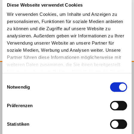
954212
85 x 1.000 mm
Polymer
50 Pieces
Diese Webseite verwendet Cookies
Wir verwenden Cookies, um Inhalte und Anzeigen zu
personalisieren, Funktionen für soziale Medien anbieten
4251314734518
zu können und die Zugriffe auf unsere Website zu
analysieren. Außerdem geben wir Informationen zu Ihrer
Verwendung unserer Website an unsere Partner für
soziale Medien, Werbung und Analysen weiter. Unsere
Partner führen diese Informationen möglicherweise mit
weiteren Daten zusammen, die Sie ihnen bereitgestellt
haben oder die sie im Rahmen Ihrer Nutzung der Dienste
E.u.r.o.Tec GmbH
gesammelt haben.
Einwilligungsauswahl
Unter
58099
+49 2331
+49 2331
info@eurotec.team
Notwendig
dem
Hagen
6245-0
6245-200
Hofe 5
Präferenzen
Statistiken