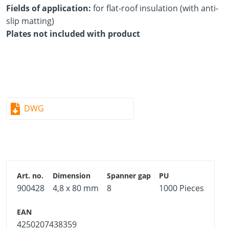
Fields of application:
for flat-roof insulation (with anti-
slip matting)
Plates not included with product
DWG
900428
4,8 x 80 mm
8
1000 Pieces
4250207438359