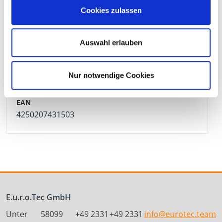
Cookies zulassen
4250207431497
Auswahl erlauben
Nur notwendige Cookies
111385
4,8 x 260 mm
8
500 Pieces
4250207431503
E.u.r.o.Tec GmbH
Unter
58099
+49 2331
+49 2331
info@eurotec.team