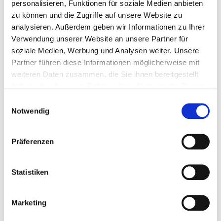
personalisieren, Funktionen für soziale Medien anbieten
zu können und die Zugriffe auf unsere Website zu
200
4064827538579
analysieren. Außerdem geben wir Informationen zu Ihrer
Verwendung unserer Website an unsere Partner für
soziale Medien, Werbung und Analysen weiter. Unsere
Partner führen diese Informationen möglicherweise mit
weiteren Daten zusammen, die Sie ihnen bereitgestellt
haben oder die sie im Rahmen Ihrer Nutzung der Dienste
Matching products
gesammelt haben.
Einwilligungsauswahl
Notwendig
Präferenzen
Statistiken
Screw Stop
Marketing