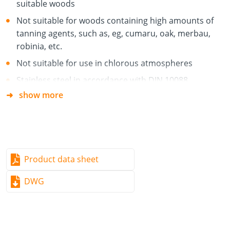
suitable woods
Not suitable for woods containing high amounts of
tanning agents, such as, eg, cumaru, oak, merbau,
robinia, etc.
Not suitable for use in chlorous atmospheres
Stainless steel in accordance with DIN 10088
show more
Special feature
Screws in quickly without pilot drilling
Please refer to the information we provide on “Selecting
screw steels” (p. 53 in Deck construction and
Product data sheet
landscaping catalog ), as not all timber types should be
DWG
installed with hardened stainless-steel screws.