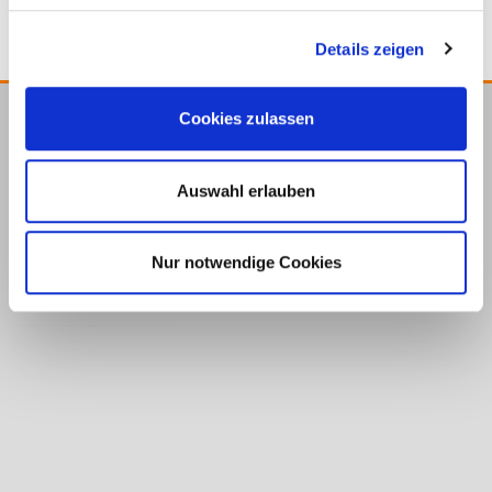
Details zeigen
Cookies zulassen
E.u.r.o.Tec GmbH
Unter
58099
+49 2331
+49 2331
info@eurotec.team
Auswahl erlauben
dem
Hagen
6245-0
6245-200
Hofe 5
Nur notwendige Cookies