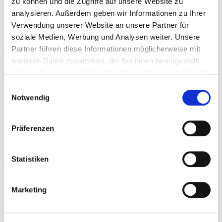
Solar installation systems for
zu können und die Zugriffe auf unsere Website zu
Trapezoidal sheet roofs
analysieren. Außerdem geben wir Informationen zu Ihrer
Verwendung unserer Website an unsere Partner für
soziale Medien, Werbung und Analysen weiter. Unsere
Partner führen diese Informationen möglicherweise mit
weiteren Daten zusammen, die Sie ihnen bereitgestellt
haben oder die sie im Rahmen Ihrer Nutzung der Dienste
gesammelt haben.
Einwilligungsauswahl
Notwendig
Präferenzen
Trapezoidal sheet
Statistiken
metal roof
Marketing