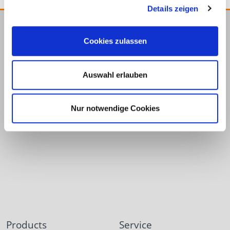
Details zeigen
E.u.r.o.Tec GmbH
Cookies zulassen
Unter
58099
+49 2331
+49 2331
info@eurotec.team
dem
Hagen
6245-0
6245-200
Auswahl erlauben
Hofe 5
Nur notwendige Cookies
Products
Service