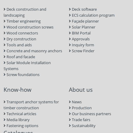
Deck construction and
Deck software
landscaping
ECS calculation program
Timber engineering
Façade planner
Wood construction screws
Solar Planner
Wood connectors
BIM Portal
Dry construction
Approvals
Tools and aids
Inquiry form
Concrete and masonry anchors
Screw Finder
Roof and facade
Solar Module Installation
Systems
Screw foundations
Know-how
About us
Transport anchor systems for
News
timber construction
Production
Technical articles
Our business partners
Media library
Trade fairs
Fastening options
Sustainability
Catalogues