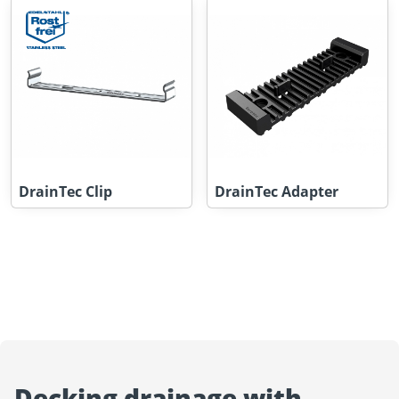
DrainTec Clip
DrainTec Adapter
Decking drainage with