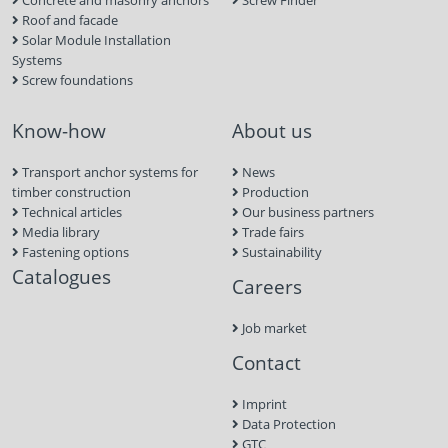
Concrete and masonry anchors
Screw Finder
Roof and facade
Solar Module Installation
Systems
Screw foundations
Know-how
About us
Transport anchor systems for
News
timber construction
Production
Technical articles
Our business partners
Media library
Trade fairs
Fastening options
Sustainability
Catalogues
Careers
Job market
Contact
Imprint
Data Protection
GTC