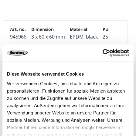
945966
3 x 60 x 60 mm
EPDM, black
25
4250207469629
Diese Webseite verwendet Cookies
Wir verwenden Cookies, um Inhalte und Anzeigen zu
945967
6 x 60 x 60 mm
EPDM, black
25
personalisieren, Funktionen für soziale Medien anbieten
zu können und die Zugriffe auf unsere Website zu
analysieren. Außerdem geben wir Informationen zu Ihrer
4250207469636
Verwendung unserer Website an unsere Partner für
soziale Medien, Werbung und Analysen weiter. Unsere
Partner führen diese Informationen möglicherweise mit
weiteren Daten zusammen, die Sie ihnen bereitgestellt