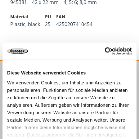
945381
42 x 22 mm
4; 5; 6; 8,0 mm
Plastic, black
25
4250207410454
Diese Webseite verwendet Cookies
E.u.r.o.Tec GmbH
Wir verwenden Cookies, um Inhalte und Anzeigen zu
Unter
58099
+49 2331
+49 2331
info@eurotec.team
personalisieren, Funktionen für soziale Medien anbieten
dem
Hagen
6245-0
6245-200
zu können und die Zugriffe auf unsere Website zu
Hofe 5
analysieren. Außerdem geben wir Informationen zu Ihrer
Verwendung unserer Website an unsere Partner für
soziale Medien, Werbung und Analysen weiter. Unsere
Partner führen diese Informationen möglicherweise mit
weiteren Daten zusammen, die Sie ihnen bereitgestellt