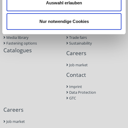
Auswahl erlauben
Know-how
About us
Transport anchor systems for
News
Nur notwendige Cookies
timber construction
Production
Technical articles
Our business partners
Media library
Trade fairs
Fastening options
Sustainability
Catalogues
Careers
Job market
Contact
Imprint
Data Protection
GTC
Careers
Job market