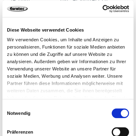
Diese Webseite verwendet Cookies
111249
4,8 mm
30 mm
Wir verwenden Cookies, um Inhalte und Anzeigen zu
personalisieren, Funktionen für soziale Medien anbieten
14,5 mm
200
4250207427544
zu können und die Zugriffe auf unsere Website zu
analysieren. Außerdem geben wir Informationen zu Ihrer
Verwendung unserer Website an unsere Partner für
soziale Medien, Werbung und Analysen weiter. Unsere
Partner führen diese Informationen möglicherweise mit
111250
4,8 mm
35 mm
weiteren Daten zusammen, die Sie ihnen bereitgestellt
haben oder die sie im Rahmen Ihrer Nutzung der Dienste
gesammelt haben.
14,5 mm
200
4250207427551
Einwilligungsauswahl
Notwendig
Präferenzen