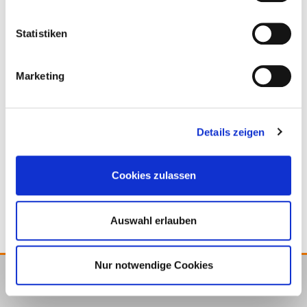
111251
4,8 mm
40 mm
Statistiken
14,5 mm
200
4250207427568
Marketing
111252
4,8 mm
50 mm
Details zeigen
14,5 mm
200
4250207427575
Cookies zulassen
Auswahl erlauben
Nur notwendige Cookies
E.u.r.o.Tec GmbH