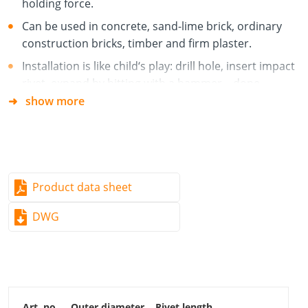
holding force.
Can be used in concrete, sand-lime brick, ordinary
construction bricks, timber and firm plaster.
Installation is like child‘s play: drill hole, insert impact
rivet, expand by hitting with a hammer – done
show more
Can be used irrespective of drill-hole depth
Impact fastening of:
Aluminium, sheet-metal, wall-end and roof-edge
profiles
Product data sheet
Chimney flashing, wall coping
DWG
Skylights, roof gullies, roof hatches, smoke
extractors, flues
Moisture-proof roofing sheets, flat-roof end profiles
Linings and membrane connections for swimming
pools