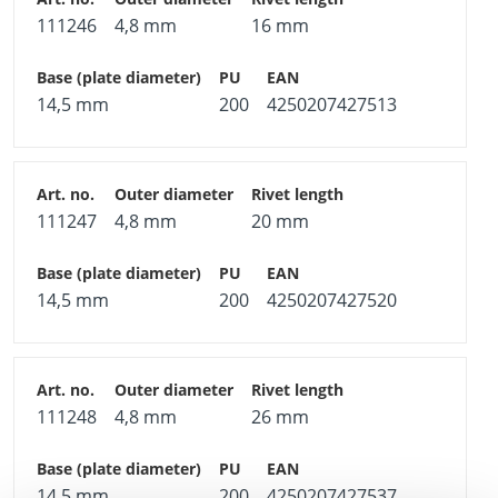
111246
4,8 mm
16 mm
Flange fastenings
Frames, door and window frames
Battens, insulation material
14,5 mm
200
4250207427513
Floor coverings and much more
Fields of application:
111247
4,8 mm
20 mm
Concrete, brickwork, firm plaster, timber,
substructures for roof, ceiling and wall
14,5 mm
200
4250207427520
111248
4,8 mm
26 mm
14,5 mm
200
4250207427537