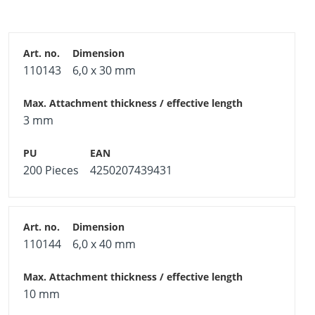
110143
6,0 x 30 mm
3 mm
200 Pieces
4250207439431
110144
6,0 x 40 mm
10 mm