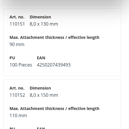
110151
8,0 x 130 mm
90 mm
100 Pieces
4250207439493
110152
8,0 x 150 mm
110 mm