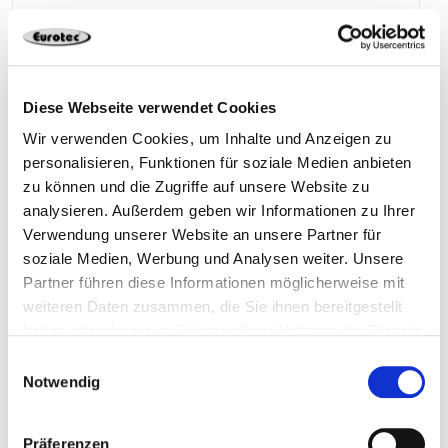
70 mm
Diese Webseite verwendet Cookies
200 Pieces
4250207439424
Wir verwenden Cookies, um Inhalte und Anzeigen zu
personalisieren, Funktionen für soziale Medien anbieten
zu können und die Zugriffe auf unsere Website zu
analysieren. Außerdem geben wir Informationen zu Ihrer
Verwendung unserer Website an unsere Partner für
110148
8,0 x 70 mm
soziale Medien, Werbung und Analysen weiter. Unsere
Partner führen diese Informationen möglicherweise mit
30 mm
weiteren Daten zusammen, die Sie ihnen bereitgestellt
haben oder die sie im Rahmen Ihrer Nutzung der Dienste
gesammelt haben.
Einwilligungsauswahl
100 Pieces
4250207439516
Notwendig
Präferenzen