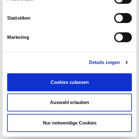
110149
8,0 x 90 mm
Statistiken
50 mm
Marketing
100 Pieces
4250207439523
Details zeigen
Cookies zulassen
110150
8,0 x 110 mm
Auswahl erlauben
70 mm
Nur notwendige Cookies
100 Pieces
4250207439486