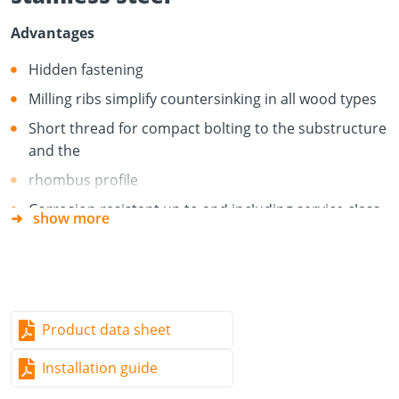
Advantages
Hidden fastening
Milling ribs simplify countersinking in all wood types
Short thread for compact bolting to the substructure
and the
rhombus profile
Corrosion resistant up to and including service class
show more
3 - “freely exposed constructions” according to DIN
EN 1995 (Eurocode 5)
Application information
The particular screw geometry decreases the risk of
Product data sheet
splitting the wood. Pre-drilling, however, is strongly
Installation guide
recommended, in particular for hardwoods used for the
façade construction.