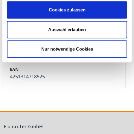
905585
5,5 x 90 mm
TX 25
200 Pieces
Cookies zulassen
4251314739414
Auswahl erlauben
Nur notwendige Cookies
905584
5,5 x 100 mm
TX 25
200 Pieces
4251314718525
E.u.r.o.Tec GmbH