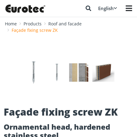
English
Home
Products
Roof and facade
Façade fixing screw ZK
❮
❯
Façade fixing screw ZK
Ornamental head, hardened
stainless steel