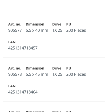
Attention:
Only screws from 70 mm length are certified
according to EN 14592!
905577
5,5 x 40 mm
TX 25
200 Pieces
4251314718457
905578
5,5 x 45 mm
TX 25
200 Pieces
4251314718464