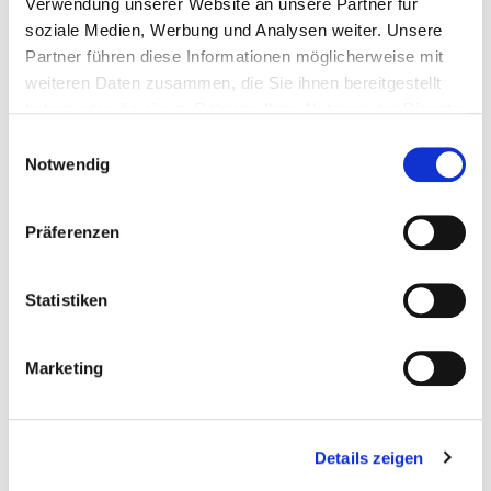
4251314718495
Verwendung unserer Website an unsere Partner für
soziale Medien, Werbung und Analysen weiter. Unsere
Partner führen diese Informationen möglicherweise mit
weiteren Daten zusammen, die Sie ihnen bereitgestellt
haben oder die sie im Rahmen Ihrer Nutzung der Dienste
905582
5,5 x 70 mm
TX 25
200 Pieces
gesammelt haben.
Einwilligungsauswahl
Notwendig
4251314718501
Präferenzen
Statistiken
905583
5,5 x 80 mm
TX 25
200 Pieces
Marketing
4251314718518
Details zeigen