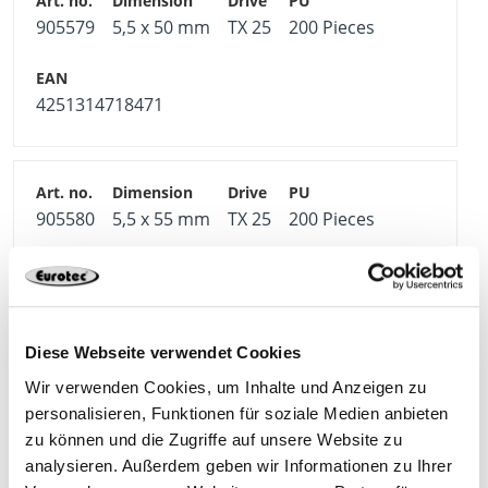
905579
5,5 x 50 mm
TX 25
200 Pieces
4251314718471
905580
5,5 x 55 mm
TX 25
200 Pieces
4251314718488
Diese Webseite verwendet Cookies
Wir verwenden Cookies, um Inhalte und Anzeigen zu
905581
5,5 x 60 mm
TX 25
200 Pieces
personalisieren, Funktionen für soziale Medien anbieten
zu können und die Zugriffe auf unsere Website zu
analysieren. Außerdem geben wir Informationen zu Ihrer