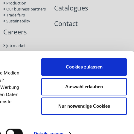
Production
Catalogues
Our business partners
Trade fairs
Sustainability
Contact
Careers
Job market
Contact
Cookies zulassen
le Medien
Imprint
ir
Data
Auswahl erlauben
, Werbung
Protection
GTC
ren Daten
ienste
Nur notwendige Cookies
Imprint
Data Protection
GTC
g
Details zeigen