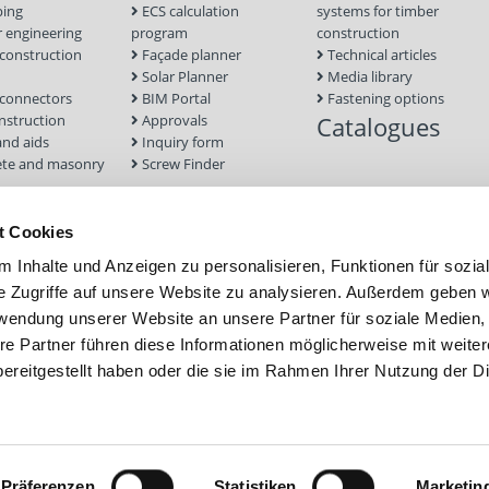
ping
ECS calculation
systems for timber
 engineering
program
construction
onstruction
Façade planner
Technical articles
Solar Planner
Media library
connectors
BIM Portal
Fastening options
nstruction
Approvals
Catalogues
and aids
Inquiry form
te and masonry
Screw Finder
nd facade
Module
t Cookies
tion Systems
 Inhalte und Anzeigen zu personalisieren, Funktionen für sozia
foundations
e Zugriffe auf unsere Website zu analysieren. Außerdem geben w
rwendung unserer Website an unsere Partner für soziale Medien
re Partner führen diese Informationen möglicherweise mit weite
ereitgestellt haben oder die sie im Rahmen Ihrer Nutzung der D
Präferenzen
Statistiken
Marketin