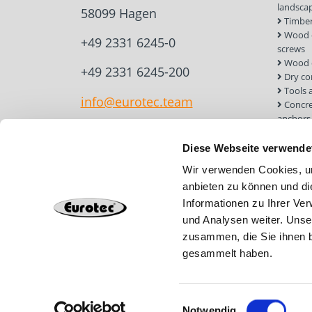
landsca
58099 Hagen
Timber
Wood c
+49 2331 6245-0
screws
Wood 
+49 2331 6245-200
Dry co
Tools 
info@eurotec.team
Concre
anchors
Roof a
Solar 
Diese Webseite verwende
Installa
Wir verwenden Cookies, um
Screw 
anbieten zu können und di
Informationen zu Ihrer Ve
und Analysen weiter. Unse
zusammen, die Sie ihnen b
gesammelt haben.
Einwilligungsauswahl
Notwendig