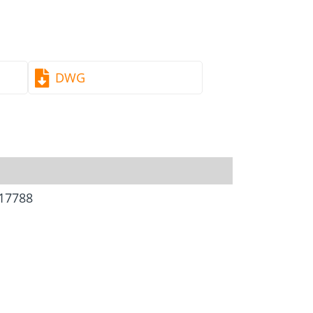
Screw foundations
 Systems
DWG
17788