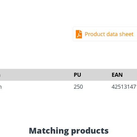
rm
Screw Finder
Roof and facade
nchors
Installation
Product data sheet
n
PU
EAN
m
250
42513147
Matching products