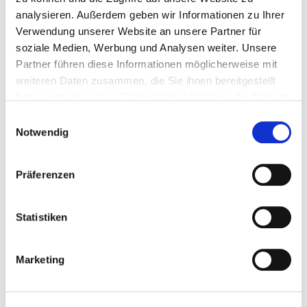
analysieren. Außerdem geben wir Informationen zu Ihrer
Earthing terminal
Fixing screw FIX-FIT
Verwendung unserer Website an unsere Partner für
soziale Medien, Werbung und Analysen weiter. Unsere
Partner führen diese Informationen möglicherweise mit
weiteren Daten zusammen, die Sie ihnen bereitgestellt
haben oder die sie im Rahmen Ihrer Nutzung der Dienste
gesammelt haben.
Einwilligungsauswahl
Notwendig
Präferenzen
Solar module load
Roof protection cork
distribution plate
Statistiken
Marketing