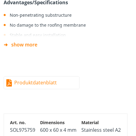
Advantages/Specifications
Non‑penetrating substructure
No damage to the roofing membrane
Stable and easy installation
show more
Material
Stainless steel A2 (1.4301)
Conditionally suitable for salty atmospheres
Conditionally acid‑resistant
Produktdatenblatt
Not suitable for chloride‑containing atmospheres
Applicable in service class 1, 2, and 3
SOL975759
600 x 60 x 4 mm
Stainless steel A2