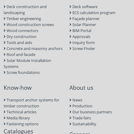
Deck construction and
Deck software
landscaping
ECS calculation program
Timber engineering
Façade planner
Wood construction screws
Solar Planner
Wood connectors
BIM Portal
Dry construction
Approvals
Tools and aids
Inquiry form
Concrete and masonry anchors
Screw Finder
Roof and facade
Solar Module Installation
Systems
Screw foundations
Know-how
About us
Transport anchor systems for
News
timber construction
Production
Technical articles
Our business partners
Media library
Trade fairs
Fastening options
Sustainability
Catalogues