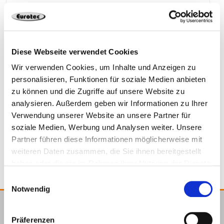
904767
60 x 50000 mm
1.5 mm
1 Pieces
4251314726926
Diese Webseite verwendet Cookies
Wir verwenden Cookies, um Inhalte und Anzeigen zu
personalisieren, Funktionen für soziale Medien anbieten
zu können und die Zugriffe auf unsere Website zu
904784
80 x 25000 mm
1.5 mm
analysieren. Außerdem geben wir Informationen zu Ihrer
Verwendung unserer Website an unsere Partner für
soziale Medien, Werbung und Analysen weiter. Unsere
1 Pieces
4064827279588
Partner führen diese Informationen möglicherweise mit
weiteren Daten zusammen, die Sie ihnen bereitgestellt
haben oder die sie im Rahmen Ihrer Nutzung der Dienste
gesammelt haben.
Einwilligungsauswahl
Notwendig
E.u.r.o.Tec GmbH
Präferenzen