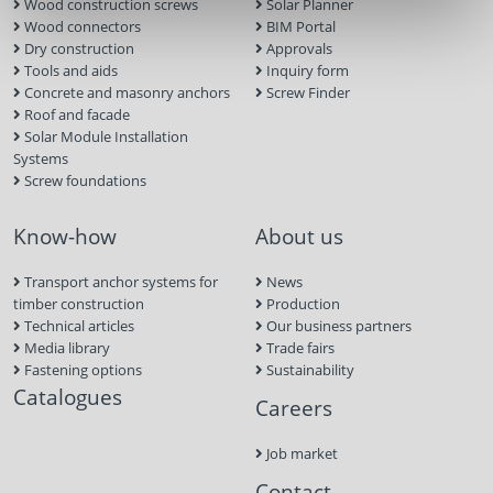
Wood construction screws
Solar Planner
Wood connectors
BIM Portal
Dry construction
Approvals
Tools and aids
Inquiry form
Concrete and masonry anchors
Screw Finder
Roof and facade
Solar Module Installation
Systems
Screw foundations
Know-how
About us
Transport anchor systems for
News
timber construction
Production
Technical articles
Our business partners
Media library
Trade fairs
Fastening options
Sustainability
Catalogues
Careers
Job market
Contact