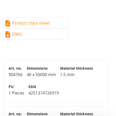
Product data sheet
DWG
904766
40 x 50000 mm
1.5 mm
1 Pieces
4251314726919