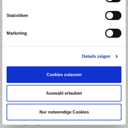
Unter
58099
+49 2331
+49 2331
info@eurotec.team
dem
Hagen
6245-0
6245-200
Statistiken
Hofe 5
Marketing
Details zeigen
Cookies zulassen
Auswahl erlauben
Products
Service
Nur notwendige Cookies
Deck construction and
Deck software
landscaping
ECS calculation program
Timber engineering
Façade planner