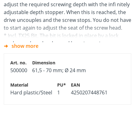
adjust the required screwing depth with the infi nitely
adjustable depth stopper. When this is reached, the
drive uncouples and the screw stops. You do not have
to start again to adjust the seat of the screw head.
* Incl. TX25 Bit. The bit is locked in place by a lock
washer and can be changed by using a pincer.
show more
500000
61,5 - 70 mm; Ø 24 mm
Hard plastic/Steel
1
4250207448761