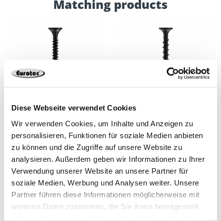
Matching products
Diese Webseite verwendet Cookies
Drywall screw with
Drywall screw with
fine thread
coarse thread
Wir verwenden Cookies, um Inhalte und Anzeigen zu
personalisieren, Funktionen für soziale Medien anbieten
zu können und die Zugriffe auf unsere Website zu
analysieren. Außerdem geben wir Informationen zu Ihrer
Verwendung unserer Website an unsere Partner für
soziale Medien, Werbung und Analysen weiter. Unsere
Partner führen diese Informationen möglicherweise mit
weiteren Daten zusammen, die Sie ihnen bereitgestellt
haben oder die sie im Rahmen Ihrer Nutzung der Dienste