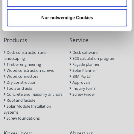
Nur notwendige Cookies
Products
Service
Deck construction and
Deck software
landscaping
ECS calculation program
Timber engineering
Façade planner
Wood construction screws
Solar Planner
Wood connectors
BIM Portal
Dry construction
Approvals
Tools and aids
Inquiry form
Concrete and masonry anchors
Screw Finder
Roof and facade
Solar Module Installation
Systems
Screw foundations
Know-how
About us