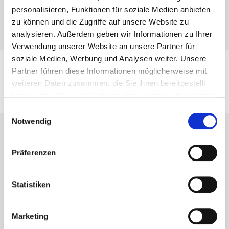
personalisieren, Funktionen für soziale Medien anbieten
zu können und die Zugriffe auf unsere Website zu
analysieren. Außerdem geben wir Informationen zu Ihrer
Verwendung unserer Website an unsere Partner für
soziale Medien, Werbung und Analysen weiter. Unsere
Partner führen diese Informationen möglicherweise mit
weiteren Daten zusammen, die Sie ihnen bereitgestellt
Catalogues
News
haben oder die sie im Rahmen Ihrer Nutzung der Dienste
About us
gesammelt haben.
Einwilligungsauswahl
Notwendig
Präferenzen
Statistiken
Marketing