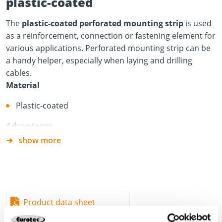
plastic-coated
The
plastic-coated perforated mounting strip
is used
as a reinforcement, connection or fastening element for
various applications. Perforated mounting strip can be
a handy helper, especially when laying and drilling
cables.
Material
Plastic-coated
Advantages
show more
Wide range of applications
Can be used to fasten tubes and cables and for
suspensions
Practical dispenser box guarantees quick and
Product data sheet
straightforward handling