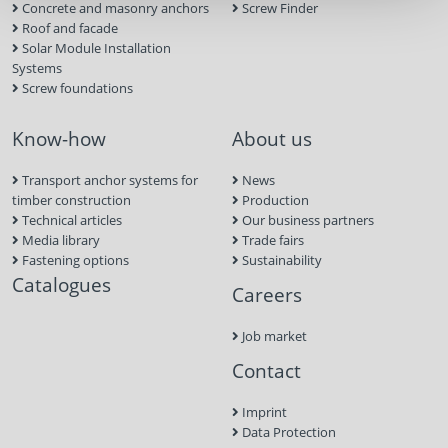
Concrete and masonry anchors
Screw Finder
Roof and facade
Solar Module Installation
Systems
Screw foundations
Know-how
About us
Transport anchor systems for
News
timber construction
Production
Technical articles
Our business partners
Media library
Trade fairs
Fastening options
Sustainability
Catalogues
Careers
Job market
Contact
Imprint
Data Protection