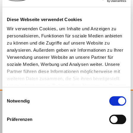
Diese Webseite verwendet Cookies
Wir verwenden Cookies, um Inhalte und Anzeigen zu
944914
19,0 x 3,0 x 10.000 mm
6.5 mm
personalisieren, Funktionen für soziale Medien anbieten
zu können und die Zugriffe auf unsere Website zu
analysieren. Außerdem geben wir Informationen zu Ihrer
5 Pieces
4064827084625
Verwendung unserer Website an unsere Partner für
soziale Medien, Werbung und Analysen weiter. Unsere
Partner führen diese Informationen möglicherweise mit
weiteren Daten zusammen, die Sie ihnen bereitgestellt
haben oder die sie im Rahmen Ihrer Nutzung der Dienste
gesammelt haben.
Einwilligungsauswahl
Notwendig
E.u.r.o.Tec GmbH
Unter
58099
+49 2331
+49 2331
info@eurotec.team
Präferenzen
dem
Hagen
6245-0
6245-200
Hofe 5