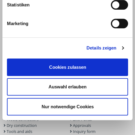
Statistiken
Marketing
Details zeigen
Cookies zulassen
Products
Service
Auswahl erlauben
Deck construction and
Deck software
landscaping
ECS calculation program
Nur notwendige Cookies
Timber engineering
Façade planner
Wood construction screws
Solar Planner
Wood connectors
BIM Portal
Dry construction
Approvals
Tools and aids
Inquiry form