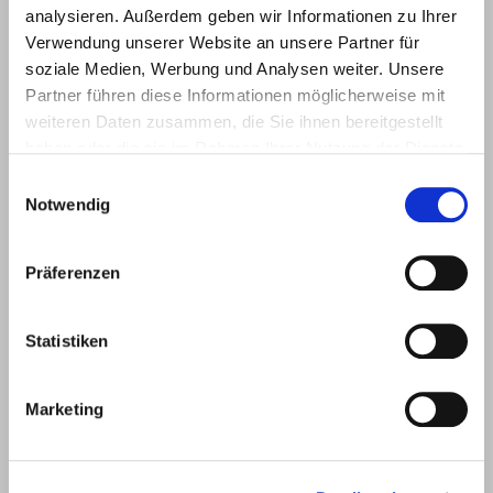
analysieren. Außerdem geben wir Informationen zu Ihrer
Verwendung unserer Website an unsere Partner für
E.u.r.o.Tec GmbH
soziale Medien, Werbung und Analysen weiter. Unsere
Unter
58099
+49 2331
+49 2331
info@eurotec.team
Partner führen diese Informationen möglicherweise mit
dem
Hagen
6245-0
6245-200
weiteren Daten zusammen, die Sie ihnen bereitgestellt
Hofe 5
haben oder die sie im Rahmen Ihrer Nutzung der Dienste
gesammelt haben.
Einwilligungsauswahl
Notwendig
Präferenzen
Statistiken
Marketing
Products
Service