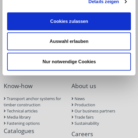
Details zeigen
Deck construction and
Deck software
landscaping
ECS calculation program
Timber engineering
Façade planner
Wood construction screws
Solar Planner
Cookies zulassen
Wood connectors
BIM Portal
Dry construction
Approvals
Tools and aids
Inquiry form
Auswahl erlauben
Concrete and masonry anchors
Screw Finder
Roof and facade
Solar Module Installation
Nur notwendige Cookies
Systems
Screw foundations
Know-how
About us
Transport anchor systems for
News
timber construction
Production
Technical articles
Our business partners
Media library
Trade fairs
Fastening options
Sustainability
Catalogues
Careers