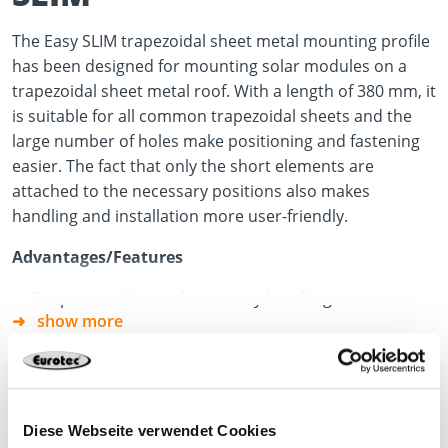
The Easy SLIM trapezoidal sheet metal mounting profile
has been designed for mounting solar modules on a
trapezoidal sheet metal roof. With a length of 380 mm, it
is suitable for all common trapezoidal sheets and the
large number of holes make positioning and fastening
easier. The fact that only the short elements are
attached to the necessary positions also makes
handling and installation more user-friendly.
Advantages/Features
Simple installation due to easy handling
show more
Suitable for all common trapezoidal sheets
EPDM sealing strips already attached
SOL100772
72 x 27 x 380 mm
Aluminium
1
Material
Diese Webseite verwendet Cookies
Aluminium