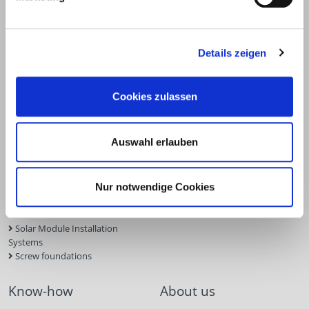
Details zeigen
Products
Service
Cookies zulassen
Deck construction and
Deck software
landscaping
ECS calculation program
Timber engineering
Façade planner
Auswahl erlauben
Wood construction screws
Solar Planner
Wood connectors
BIM Portal
Dry construction
Approvals
Tools and aids
Inquiry form
Nur notwendige Cookies
Concrete and masonry anchors
Screw Finder
Roof and facade
Solar Module Installation
Systems
Screw foundations
Know-how
About us