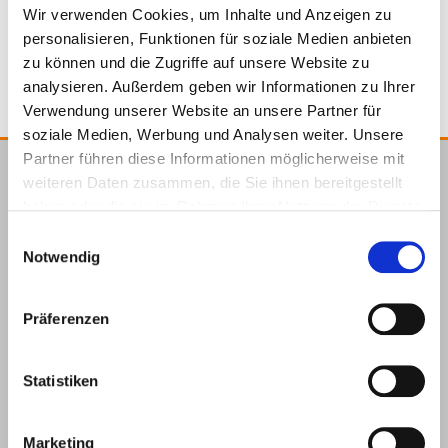
Wir verwenden Cookies, um Inhalte und Anzeigen zu
4064827376171
personalisieren, Funktionen für soziale Medien anbieten
zu können und die Zugriffe auf unsere Website zu
analysieren. Außerdem geben wir Informationen zu Ihrer
Verwendung unserer Website an unsere Partner für
soziale Medien, Werbung und Analysen weiter. Unsere
Partner führen diese Informationen möglicherweise mit
weiteren Daten zusammen, die Sie ihnen bereitgestellt
E.u.r.o.Tec GmbH
haben oder die sie im Rahmen Ihrer Nutzung der Dienste
Unter
58099
+49 2331
+49 2331
info@eurotec.team
gesammelt haben.
Einwilligungsauswahl
dem
Hagen
6245-0
6245-200
Notwendig
Hofe 5
Präferenzen
Statistiken
Marketing