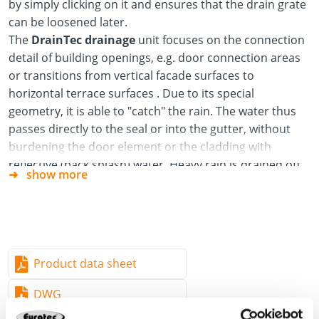
by simply clicking on it and ensures that the drain grate
can be loosened later.
The
DrainTec drainage
unit focuses on the connection
detail of building openings, e.g. door connection areas
or transitions from vertical facade surfaces to
horizontal terrace surfaces . Due to its special
geometry, it is able to "catch" the rain. The water thus
passes directly to the seal or into the gutter, without
burdening the door element or the cladding with
reflective (back splash) water. Heavy rain is drained off
show more
in a controlled manner. The flat geometry (21x140 mm)
makes it possible to combine with commercially
available decking boards or porcelain stoneware tiles.
*Comes supplied with screws
Product data sheet
DWG