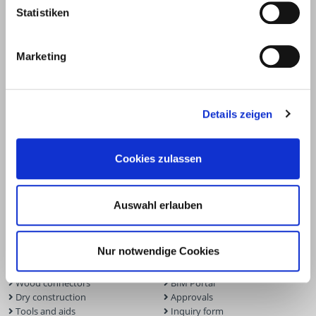
Statistiken
Marketing
Details zeigen
Cookies zulassen
Products
Service
Auswahl erlauben
Deck construction and
Deck software
landscaping
ECS calculation program
Nur notwendige Cookies
Timber engineering
Façade planner
Wood construction screws
Solar Planner
Wood connectors
BIM Portal
Dry construction
Approvals
Tools and aids
Inquiry form