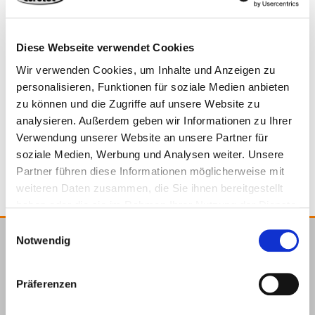
Diese Webseite verwendet Cookies
Wir verwenden Cookies, um Inhalte und Anzeigen zu
975635
144 x 20 x 16,5 mm
Stainless steel
personalisieren, Funktionen für soziale Medien anbieten
zu können und die Zugriffe auf unsere Website zu
analysieren. Außerdem geben wir Informationen zu Ihrer
2
4251314725752
Verwendung unserer Website an unsere Partner für
soziale Medien, Werbung und Analysen weiter. Unsere
Partner führen diese Informationen möglicherweise mit
weiteren Daten zusammen, die Sie ihnen bereitgestellt
haben oder die sie im Rahmen Ihrer Nutzung der Dienste
gesammelt haben.
Einwilligungsauswahl
Notwendig
E.u.r.o.Tec GmbH
Unter
58099
+49 2331
+49 2331
info@eurotec.team
Präferenzen
dem
Hagen
6245-0
6245-200
Hofe 5