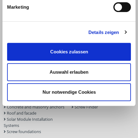
Marketing
Details zeigen
Products
Service
Cookies zulassen
Deck construction and
Deck software
landscaping
ECS calculation program
Auswahl erlauben
Timber engineering
Façade planner
Wood construction screws
Solar Planner
Wood connectors
BIM Portal
Nur notwendige Cookies
Dry construction
Approvals
Tools and aids
Inquiry form
Concrete and masonry anchors
Screw Finder
Roof and facade
Solar Module Installation
Systems
Screw foundations