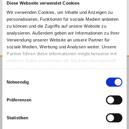
800308
40 x 7.35 mm
Blue
Diese Webseite verwendet Cookies
Wir verwenden Cookies, um Inhalte und Anzeigen zu
personalisieren, Funktionen für soziale Medien anbieten
1000 Pieces
4251314702296
zu können und die Zugriffe auf unsere Website zu
analysieren. Außerdem geben wir Informationen zu Ihrer
Verwendung unserer Website an unsere Partner für
soziale Medien, Werbung und Analysen weiter. Unsere
Partner führen diese Informationen möglicherweise mit
weiteren Daten zusammen, die Sie ihnen bereitgestellt
haben oder die sie im Rahmen Ihrer Nutzung der Dienste
E.u.r.o.Tec GmbH
gesammelt haben.
Einwilligungsauswahl
Unter
58099
+49 2331
+49 2331
info@eurotec.team
Notwendig
dem
Hagen
6245-0
6245-200
Hofe 5
Präferenzen
Statistiken