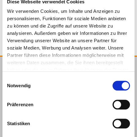
Diese Webseite verwendet Cookies
Wir verwenden Cookies, um Inhalte und Anzeigen zu
personalisieren, Funktionen für soziale Medien anbieten
4064827120477
zu können und die Zugriffe auf unsere Website zu
analysieren. Außerdem geben wir Informationen zu Ihrer
Verwendung unserer Website an unsere Partner für
soziale Medien, Werbung und Analysen weiter. Unsere
Partner führen diese Informationen möglicherweise mit
weiteren Daten zusammen, die Sie ihnen bereitgestellt
haben oder die sie im Rahmen Ihrer Nutzung der Dienste
E.u.r.o.Tec GmbH
gesammelt haben.
Einwilligungsauswahl
Unter
58099
+49 2331
+49 2331
info@eurotec.team
Notwendig
dem
Hagen
6245-0
6245-200
Hofe 5
Präferenzen
Statistiken