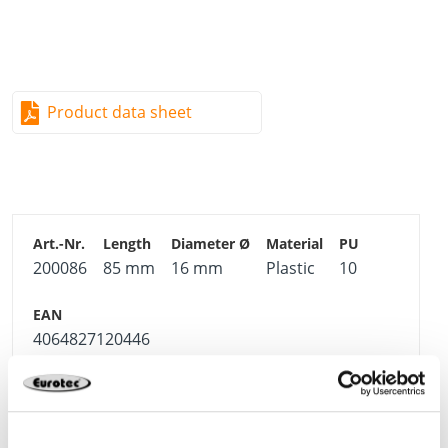
Product data sheet
200086
85 mm
16 mm
Plastic
10
4064827120446
200087
130 mm
20 mm
Plastic
10