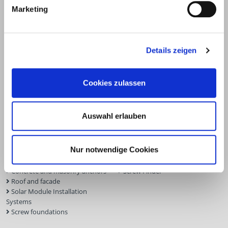
Marketing
Details zeigen
Products
Service
Cookies zulassen
Deck construction and
Deck software
landscaping
ECS calculation program
Auswahl erlauben
Timber engineering
Façade planner
Wood construction screws
Solar Planner
Wood connectors
BIM Portal
Nur notwendige Cookies
Dry construction
Approvals
Tools and aids
Inquiry form
Concrete and masonry anchors
Screw Finder
Roof and facade
Solar Module Installation
Systems
Screw foundations