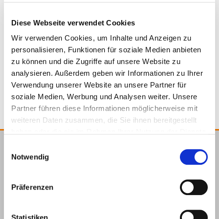
Diese Webseite verwendet Cookies
975666
340 x 60 x 40 mm
Aluminium
Wir verwenden Cookies, um Inhalte und Anzeigen zu
personalisieren, Funktionen für soziale Medien anbieten
zu können und die Zugriffe auf unsere Website zu
1 Pieces
4064827025277
analysieren. Außerdem geben wir Informationen zu Ihrer
Verwendung unserer Website an unsere Partner für
soziale Medien, Werbung und Analysen weiter. Unsere
Partner führen diese Informationen möglicherweise mit
weiteren Daten zusammen, die Sie ihnen bereitgestellt
haben oder die sie im Rahmen Ihrer Nutzung der Dienste
gesammelt haben.
Einwilligungsauswahl
E.u.r.o.Tec GmbH
Notwendig
Unter
58099
+49 2331
+49 2331
info@eurotec.team
dem
Hagen
6245-0
6245-200
Präferenzen
Hofe 5
Statistiken