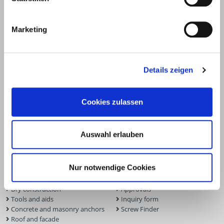
Marketing
Details zeigen
Cookies zulassen
Products
Service
Auswahl erlauben
Deck construction and
Deck software
landscaping
ECS calculation program
Timber engineering
Façade planner
Nur notwendige Cookies
Wood construction screws
Solar Planner
Wood connectors
BIM Portal
Dry construction
Approvals
Tools and aids
Inquiry form
Concrete and masonry anchors
Screw Finder
Roof and facade