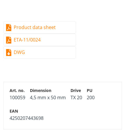
Product data sheet
ETA-11/0024
DWG
100059
4,5 mm x 50 mm
TX 20
200
4250207443698