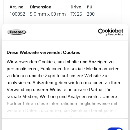
100052
5,0 mm x 60 mm
TX 25
200
4250207443759
Diese Webseite verwendet Cookies
Wir verwenden Cookies, um Inhalte und Anzeigen zu
100053
5,0 mm x 70 mm
TX 25
200
personalisieren, Funktionen für soziale Medien anbieten
zu können und die Zugriffe auf unsere Website zu
analysieren. Außerdem geben wir Informationen zu Ihrer
4250207443773
Verwendung unserer Website an unsere Partner für
soziale Medien, Werbung und Analysen weiter. Unsere
Partner führen diese Informationen möglicherweise mit
weiteren Daten zusammen, die Sie ihnen bereitgestellt
100054
5,0 mm x 80 mm
TX 25
200
haben oder die sie im Rahmen Ihrer Nutzung der Dienste
gesammelt haben.
Einwilligungsauswahl