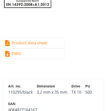
Product data sheet
DWG
110295/black
3,2 mm x 35 mm
TX 10
500
4064827164167