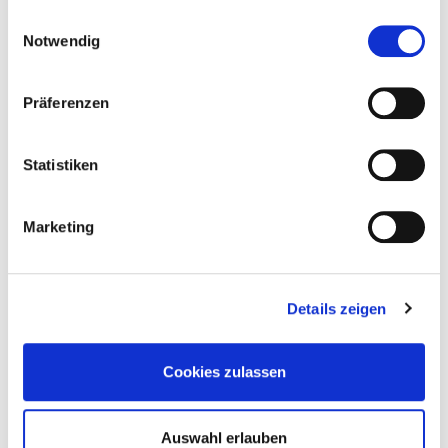
110298/black
3,2 mm x 60 mm
TX 10
500
gesammelt haben.
Einwilligungsauswahl
Notwendig
4064827164198
Präferenzen
Statistiken
Marketing
Matching products
Details zeigen
Cookies zulassen
Auswahl erlauben