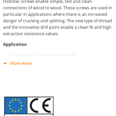
Hobotec screws enable simple, fast and clean
connections of wood to wood. These screws are used in
particular in applications where there is an increased
danger of cracking and splitting. The new type of thread
and the innovative drill point enable a clean fit and high
extraction resistance values.
Application
Cover strips in facade construction
show more
Fences
Strips in terrace construction
Advantages:
No pilot drilling required
No cracking or splitting in narrow edge areas
No hammering of the screws through TX drive