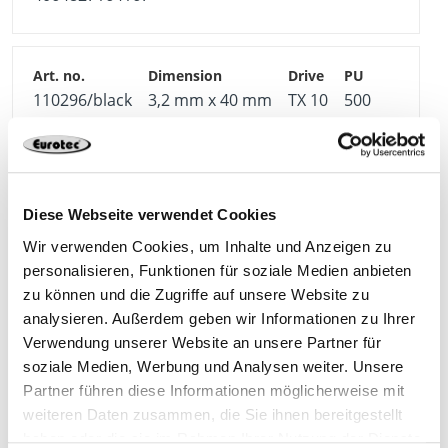
110296/black
3,2 mm x 40 mm
TX 10
500
4064827164174
Diese Webseite verwendet Cookies
Wir verwenden Cookies, um Inhalte und Anzeigen zu
personalisieren, Funktionen für soziale Medien anbieten
110297/black
3,2 mm x 50 mm
TX 10
500
zu können und die Zugriffe auf unsere Website zu
analysieren. Außerdem geben wir Informationen zu Ihrer
Verwendung unserer Website an unsere Partner für
4064827164181
soziale Medien, Werbung und Analysen weiter. Unsere
Partner führen diese Informationen möglicherweise mit
weiteren Daten zusammen, die Sie ihnen bereitgestellt
haben oder die sie im Rahmen Ihrer Nutzung der Dienste