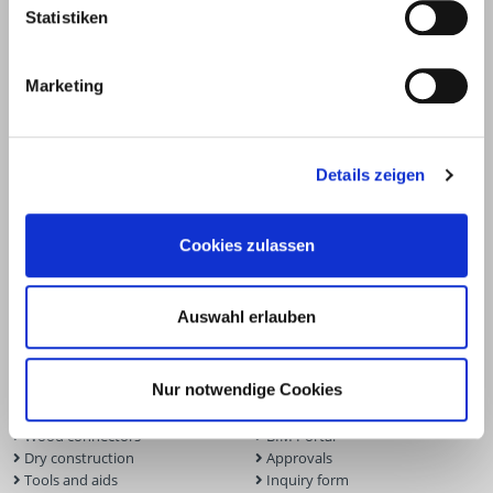
Statistiken
Marketing
Details zeigen
Cookies zulassen
Products
Service
Auswahl erlauben
Deck construction and
Deck software
landscaping
ECS calculation program
Nur notwendige Cookies
Timber engineering
Façade planner
Wood construction screws
Solar Planner
Wood connectors
BIM Portal
Dry construction
Approvals
Tools and aids
Inquiry form