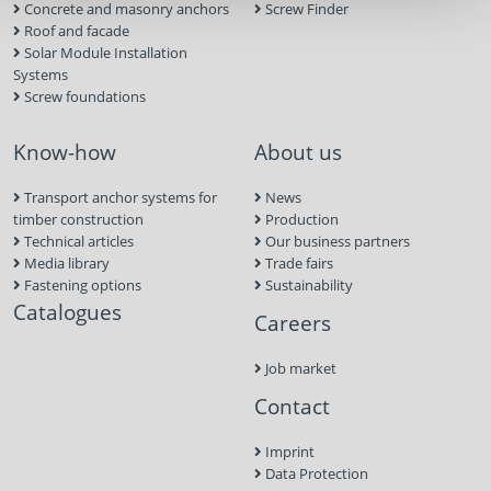
Concrete and masonry anchors
Screw Finder
Roof and facade
Solar Module Installation
Systems
Screw foundations
Know-how
About us
Transport anchor systems for
News
timber construction
Production
Technical articles
Our business partners
Media library
Trade fairs
Fastening options
Sustainability
Catalogues
Careers
Job market
Contact
Imprint
Data Protection