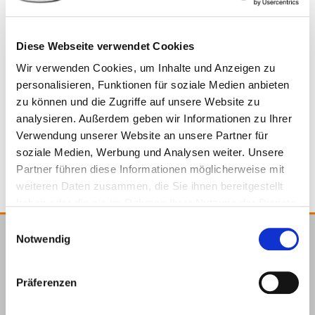
Diese Webseite verwendet Cookies
Wir verwenden Cookies, um Inhalte und Anzeigen zu
323860 m
6 m x 35 mm
1000 kg
personalisieren, Funktionen für soziale Medien anbieten
zu können und die Zugriffe auf unsere Website zu
analysieren. Außerdem geben wir Informationen zu Ihrer
1
4064827054413
Verwendung unserer Website an unsere Partner für
soziale Medien, Werbung und Analysen weiter. Unsere
Partner führen diese Informationen möglicherweise mit
weiteren Daten zusammen, die Sie ihnen bereitgestellt
haben oder die sie im Rahmen Ihrer Nutzung der Dienste
gesammelt haben.
Einwilligungsauswahl
Notwendig
E.u.r.o.Tec GmbH
Unter
58099
+49 2331
+49 2331
info@eurotec.team
Präferenzen
dem
Hagen
6245-0
6245-200
Hofe 5