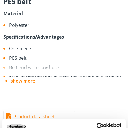
PES belt
Material
Polyester
Specifications/Advantages
One-piece
PES belt
Belt end with claw hook
Max. permitted tensile force for tension in a straight
show more
line 1000 daN; for wrap-around tension 2000 daN
In accordance with EN 12195-2
Product data sheet