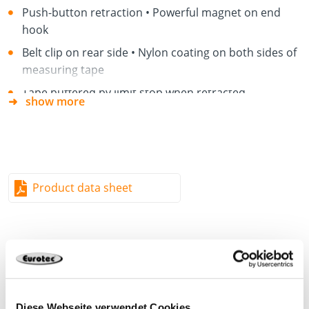
Push-button retraction • Powerful magnet on end
hook
Belt clip on rear side • Nylon coating on both sides of
measuring tape
Tape buffered by limit stop when retracted
show more
Robust, impact-resistant plastic housing with partial
rubber coating
Properties
Product data sheet
Maximum extension before 5 m tape kinks
(horizontal): 2.00 m
Maximum extension before 5 m tape kinks(vertical):
3.10 m
Metric scale
800461
5.000 x 22,0 mm
269 gram
1 Pieces
Diese Webseite verwendet Cookies