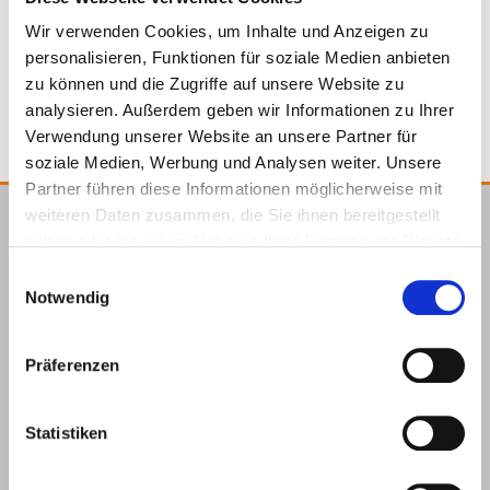
Wir verwenden Cookies, um Inhalte und Anzeigen zu
4251314720580
personalisieren, Funktionen für soziale Medien anbieten
zu können und die Zugriffe auf unsere Website zu
analysieren. Außerdem geben wir Informationen zu Ihrer
Verwendung unserer Website an unsere Partner für
soziale Medien, Werbung und Analysen weiter. Unsere
Partner führen diese Informationen möglicherweise mit
weiteren Daten zusammen, die Sie ihnen bereitgestellt
E.u.r.o.Tec GmbH
haben oder die sie im Rahmen Ihrer Nutzung der Dienste
gesammelt haben.
Unter
58099
+49 2331
+49 2331
info@eurotec.team
Einwilligungsauswahl
Notwendig
dem
Hagen
6245-0
6245-200
Hofe 5
Präferenzen
Statistiken