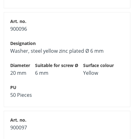
900096
Washer, steel yellow zinc plated Ø 6 mm
20 mm
6 mm
Yellow
50 Pieces
900097