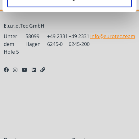
E.u.r.o.Tec GmbH
Unter
58099
+49 2331
+49 2331
info@eurotec.team
dem
Hagen
6245-0
6245-200
Hofe 5