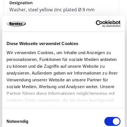
Washer, steel yellow zinc plated Ø 8 mm
25 mm
8 mm
Yellow
Diese Webseite verwendet Cookies
50 Pieces
Wir verwenden Cookies, um Inhalte und Anzeigen zu
personalisieren, Funktionen für soziale Medien anbieten
zu können und die Zugriffe auf unsere Website zu
analysieren. Außerdem geben wir Informationen zu Ihrer
901032
Verwendung unserer Website an unsere Partner für
soziale Medien, Werbung und Analysen weiter. Unsere
Partner führen diese Informationen möglicherweise mit
Washer, steel yellow zinc plated Ø 10 mm
weiteren Daten zusammen, die Sie ihnen bereitgestellt
haben oder die sie im Rahmen Ihrer Nutzung der Dienste
gesammelt haben.
Einwilligungsauswahl
32 mm
10 mm
Yellow
Notwendig