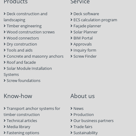
Products
Service
Deck construction and
Deck software
landscaping
ECS calculation program
Timber engineering
Façade planner
Wood construction screws
Solar Planner
Wood connectors
BIM Portal
Dry construction
Approvals
Tools and aids
Inquiry form
Concrete and masonry anchors
Screw Finder
Roof and facade
Solar Module Installation
Systems
Screw foundations
Know-how
About us
Transport anchor systems for
News
timber construction
Production
Technical articles
Our business partners
Media library
Trade fairs
Fastening options
Sustainability