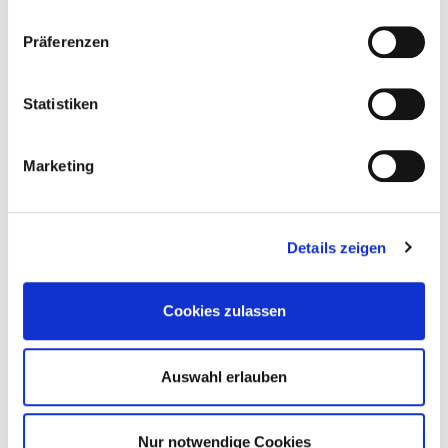
Präferenzen
50 Pieces
Statistiken
900087
Marketing
Washer, steel yellow zinc plated Ø 12 mm
Details zeigen
37 mm
12 mm
Yellow
Cookies zulassen
50 Pieces
Auswahl erlauben
Nur notwendige Cookies