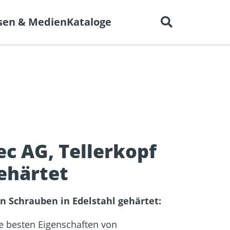
Deutsch
 uns
Karriere
Kontakt
sen & Medien
Kataloge
en für
BIM-Portal
er
Trockenbau
Referenzprojekte
elen
c AG, Tellerkopf
ehärtet
 Schrauben in Edelstahl gehärtet:
ie besten Eigenschaften von