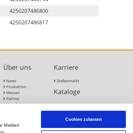
4250207486800
4250207486817
Über uns
Karriere
News
Stellenmarkt
Produktion
Kataloge
Messen
Partner
Newsletter
Kontakt
Nachhaltigkeit
Cookies zulassen
le Medien
ir