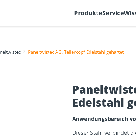
k
Support-Ticket
Über
Produkte
Service
Wis
neltwistec
Paneltwistec AG, Tellerkopf Edelstahl gehärtet
Befestigung
re
Fassadenplaner
Solarplaner
olzbau
Holzbauschrauben
Mediathek
Holzverbind
Terrassendi
Paneltwiste
NEU
Edelstahl g
Anwendungsbereich von
Dieser Stahl verbindet d
sformulare
Schraubenfinder
d