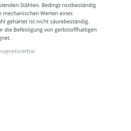
igung
Schraubfundamente
stenden Stählen. Bedingt rostbeständig
en mechanischen Werten eines
ahl gehärtet ist nicht säurebeständig.
ür die Befestigung von gerbstoffhaltigen
gnet.
 magnetisierbar
nach DIN 10088
en Einsatz in Holz/Holz-Verbindungen
net und wird im Garten-, Fassaden-
ndet
ze AG
cheres Einschrauben
g