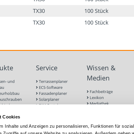
TX30
100 Stück
TX30
100 Stück
ukte
Service
Wissen &
Medien
sen- und
Terrassenplaner
bau
ECS-Software
Fachbeiträge
eurholzbau
Fassadenplaner
Lexikon
auschrauben
Solarplaner
Mediathek
rbinder
BIM-Portal
Befestigungen für
enbau
Zulassungen
Terrassendielen
t Cookies
euge und
Bemessungsformulare
Referenzprojekte
r
Schraubenfinder
 Inhalte und Anzeigen zu personalisieren, Funktionen für sozia
 und Mauerwerk
e Zugriffe auf unsere Website zu analysieren. Außerdem geben w