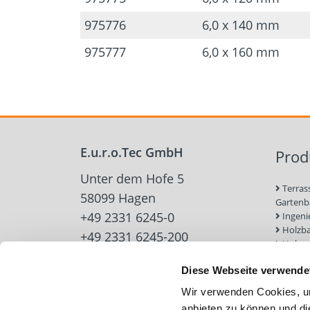
975776
6,0 x 140 mm
975777
6,0 x 160 mm
E.u.r.o.Tec GmbH
Prod
Unter dem Hofe 5
Terras
58099 Hagen
Garten
+49 2331 6245-0
Ingeni
Holzb
+49 2331 6245-200
Holzve
info@eurotec.team
Trock
Diese Webseite verwende
Werkz
Zubehö
Wir verwenden Cookies, um
Beton-
anbieten zu können und di