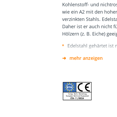
Dach und Fassade
Solarbefest
k
Kohlenstoff- und nichtro
wie ein A2 mit den hoh
verzinkten Stahls. Edelst
Daher ist er auch nicht f
Hölzern (z. B. Eiche) geei
Edelstahl gehärtet ist
Nichtrostender Stahl 
mehr anzeigen
Die Schraube ist für d
im Außenbereich geeig
und Balkonbau verwe
Vorteile Schraubenspit
schnelleres und einfa
geringere Spaltwirkun