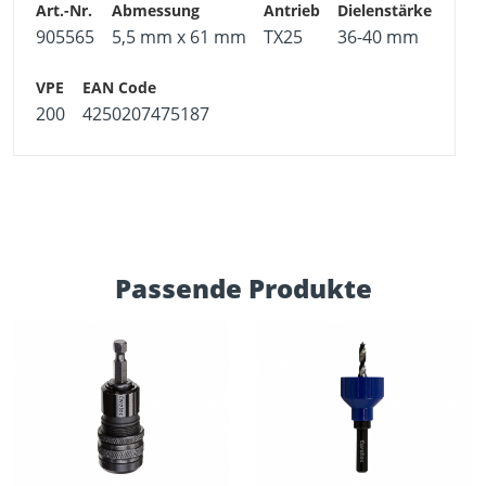
905565
5,5 mm x 61 mm
TX25
36-40 mm
200
4250207475187
Passende Produkte