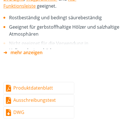
Funktionsleiste
geeignet.
Rostbeständig und bedingt säurebeständig
Geeignet für gerbstoffhaltige Hölzer und salzhaltige
Atmosphären
Nicht geeignet für die Verwendung in
Hallenschwimmbädern
mehr anzeigen
Hinweis:
Die Diele sollte immer auf Ø 5,5 mm
vorgebohrt werden.
Produktdatenblatt
Ausschreibungstext
DWG