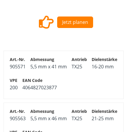
Jetzt planen
905571
5,5 mm x 41 mm
TX25
16-20 mm
200
4064827023877
905563
5,5 mm x 46 mm
TX25
21-25 mm