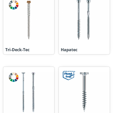
Tri-Deck-Tec
Hapatec