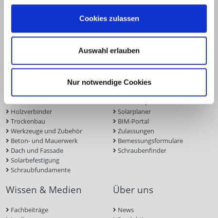
+49 2331 6245-0
+49 2331 6245-200
Cookies zulassen
info@eurotec.team
Auswahl erlauben
Produkte
Service
Terrassen- und Gartenbau
Terrassenplaner
Nur notwendige Cookies
Ingenieurholzbau
ECS-Software
Holzbauschrauben
Fassadenplaner
Holzverbinder
Solarplaner
Trockenbau
BIM-Portal
Werkzeuge und Zubehör
Zulassungen
Beton- und Mauerwerk
Bemessungsformulare
Dach und Fassade
Schraubenfinder
Solarbefestigung
Schraubfundamente
Wissen & Medien
Über uns
Fachbeiträge
News