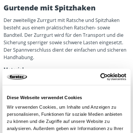
Gurtende mit Spitzhaken
Der zweiteilige Zurrgurt mit Ratsche und Spitzhaken
besteht aus einem praktischen Ratschen- sowie
Bandteil. Der Zurrgurt wird für den Transport und die
Sicherung sperriger sowie schwere Lasten eingesetzt.
Der Spannverschluss dient der einfachen und sicheren
Handhabung.
Material
Polyester
mehr anzeigen
Eigenschaften/Vorteile
Diese Webseite verwendet Cookies
Zweiteilig
Wir verwenden Cookies, um Inhalte und Anzeigen zu
personalisieren, Funktionen für soziale Medien anbieten
PES-Gurtband
zu können und die Zugriffe auf unsere Website zu
Gurtende mit Spitzhaken
Produktdatenblatt
analysieren. Außerdem geben wir Informationen zu Ihrer