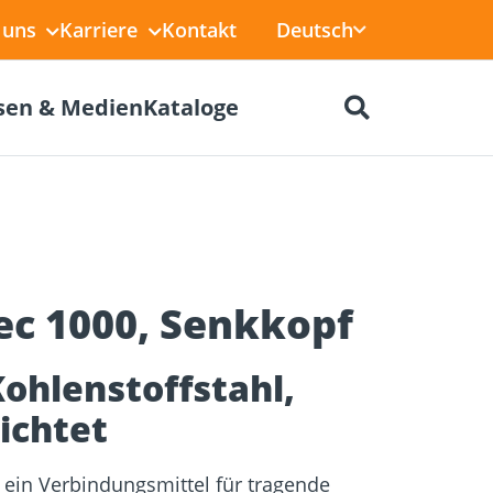
Deutsch
 uns
Karriere
Kontakt
sen & Medien
Kataloge
ec 1000, Senkkopf
en für
BIM-Portal
er
Trockenbau
Referenzprojekte
elen
ohlenstoffstahl,
ichtet
t ein Verbindungsmittel für tragende