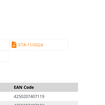
ETA-11/0024
EAN Code
4250207407119