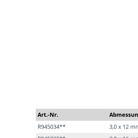
Art.-Nr.
Abmessun
R945034**
3,0 x 12 m