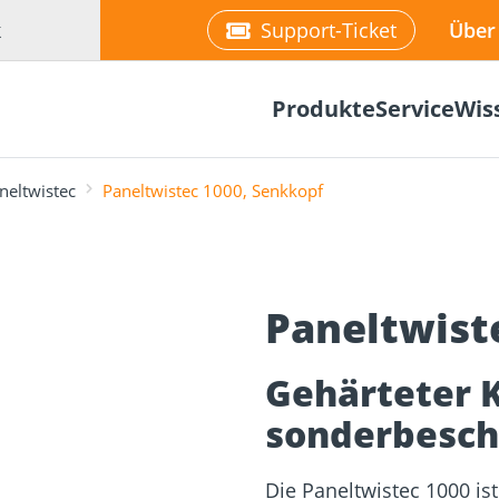
k
Support-Ticket
Über
Produkte
Service
Wis
neltwistec
Paneltwistec 1000, Senkkopf
Paneltwist
Befestigung
re
Fassadenplaner
Solarplaner
olzbau
Holzbauschrauben
Mediathek
Holzverbind
Terrassendi
Gehärteter K
NEU
sonderbesch
Die Paneltwistec 1000 is