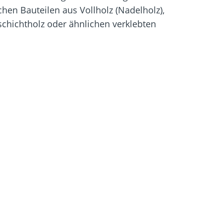
hen Bauteilen aus Vollholz (Nadelholz),
rschichtholz oder ähnlichen verklebten
igung
Schraubfundamente
rgt für geringere Spaltwirkung
rgt für reduzierten
 das saubere Versenken in allen
is zu 1000 h Salzsprühnebeltest
.
4 noch EN 14592 geregelt.