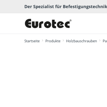
Der Spezialist für Befestigungstechni
Startseite
Produkte
Holzbauschrauben
Pa
meistgesucht
Terrassen- und
Terrassenplaner
ECS-Softwa
Fachbeiträge
Ingenieurh
Lexikon
Gartenbau